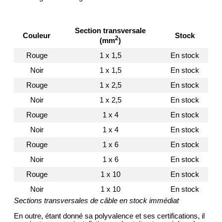
Section transversale
Couleur
Stock
2
(mm
)
Rouge
1 x 1,5
En stock
Noir
1 x 1,5
En stock
Rouge
1 x 2,5
En stock
Noir
1 x 2,5
En stock
Rouge
1 x 4
En stock
Noir
1 x 4
En stock
Rouge
1 x 6
En stock
Noir
1 x 6
En stock
Rouge
1 x 10
En stock
Noir
1 x 10
En stock
Sections transversales de câble en stock immédiat
En outre, étant donné sa polyvalence et ses certifications, il