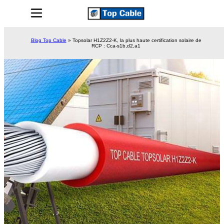
Blog Top Cable
»
Topsolar H1Z2Z2-K, la plus haute certification solaire de
RCP : Cca-s1b,d2,a1