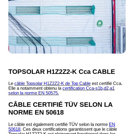
TOPSOLAR H1Z2Z2-K Cca CABLE
Le
câble Topsolar H1Z2Z2-K de Top Cable
est certifié Cca.
Elle a notamment obtenu la
certification Cca-s1b,d2,a1
selon la norme EN 50575.
CÂBLE CERTIFIÉ TÜV SELON LA
NORME EN 50618
Le câble est également certifié TÜV selon la norme
EN
50618
. Ces deux certifications garantissent que le câble
Topsolar H1Z2Z2-K est pleinement fonctionnel dans les