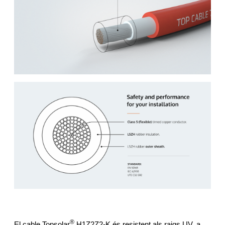
®
El cable Topsolar
H1Z2Z2-K és resistent als raigs UV, a