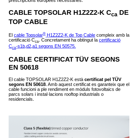
prescripcions europees necessàries.
CABLE TOPSOLAR H1Z2Z2-K C
DE
ca
TOP CABLE
®
El
cable Topsolar
H1Z2Z2-K de Top Cable
compleix amb la
certificació C
. Concretament ha obtingut la
certificació
ca
C
-s1b,d2,a1 segons EN 50575.
ca
CABLE CERTIFICAT TÜV SEGONS
EN 50618
El cable TOPSOLAR H1Z2Z2-K està
certificat pel TÜV
segons EN 50618
. Amb aquest certificat es garanteix que el
cable funcioni a ple rendiment en mòduls fotovoltaics de
parcs solars i instal·lacions rooftop industrials o
residencials.