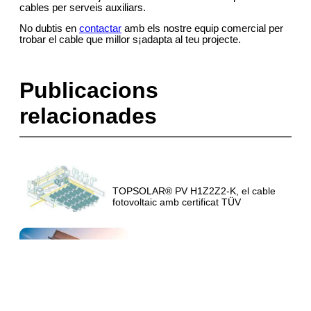
cables per serveis auxiliars.
No dubtis en
contactar
amb els nostre equip comercial per
trobar el cable que millor s¡adapta al teu projecte.
Publicacions
relacionades
TOPSOLAR® PV H1Z2Z2-K, el cable
fotovoltaic amb certificat TÜV
Consideracions a l'hora d'escollir un
cable fotovoltaic