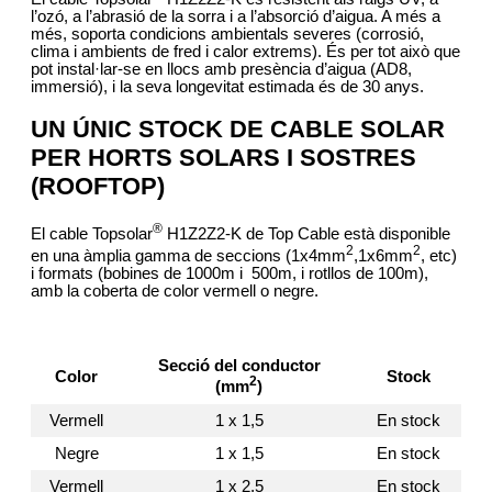
l’ozó, a l’abrasió de la sorra i a l’absorció d’aigua. A més a
més, soporta condicions ambientals severes (corrosió,
clima i ambients de fred i calor extrems). És per tot això que
pot instal·lar-se en llocs amb presència d’aigua (AD8,
immersió), i la seva longevitat estimada és de 30 anys.
UN ÚNIC STOCK DE CABLE SOLAR
PER HORTS SOLARS I SOSTRES
(ROOFTOP)
®
El cable Topsolar
H1Z2Z2-K de Top Cable està disponible
2
2
en una àmplia gamma de seccions (1x4mm
,1x6mm
, etc)
i formats (bobines de 1000m i
500m, i rotllos de 100m),
amb la coberta de color vermell o negre.
Secció del conductor
Color
Stock
2
(mm
)
Vermell
1 x 1,5
En stock
Negre
1 x 1,5
En stock
Vermell
1 x 2,5
En stock