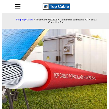
Blog Top Cable
»
Topsolar® H1Z2Z2-K, la màxima certificació CPR solar:
Cca-s1b,d2,a1