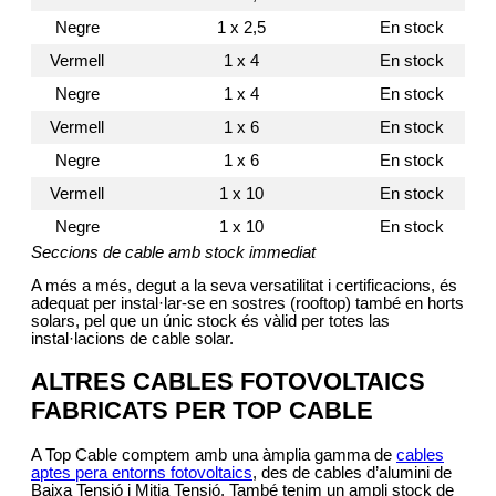
Negre
1 x 2,5
En stock
Vermell
1 x 4
En stock
Negre
1 x 4
En stock
Vermell
1 x 6
En stock
Negre
1 x 6
En stock
Vermell
1 x 10
En stock
Negre
1 x 10
En stock
Seccions de cable amb stock immediat
A més a més, degut a la seva versatilitat i certificacions, és
adequat per instal·lar-se en sostres (rooftop) també en horts
solars, pel que un únic stock és vàlid per totes las
instal·lacions de cable solar.
ALTRES CABLES FOTOVOLTAICS
FABRICATS PER TOP CABLE
A Top Cable comptem amb una àmplia gamma de
cables
aptes pera entorns fotovoltaics
, des de cables d’alumini de
Baixa Tensió i Mitja Tensió. També tenim un ampli stock de