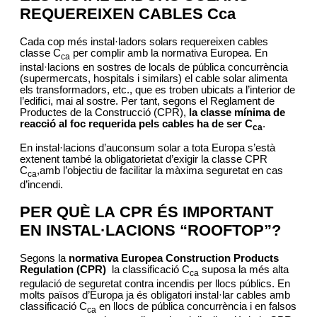
REQUEREIXEN CABLES Cca
Cada cop més instal·ladors solars requereixen cables
classe C
per complir amb la normativa Europea. En
ca
instal·lacions en sostres de locals de pública concurrència
(supermercats, hospitals i similars) el cable solar alimenta
els transformadors, etc., que es troben ubicats a l’interior de
l’edifici, mai al sostre. Per tant, segons el Reglament de
Productes de la Construcció (CPR),
la classe mínima de
reacció al foc requerida pels cables ha de ser C
.
ca
En instal·lacions d’auconsum solar a tota Europa s’està
extenent també la obligatorietat d’exigir la classe CPR
C
,amb l’objectiu de facilitar la màxima seguretat en cas
ca
d’incendi.
PER QUÈ LA
CPR ÉS IMPORTANT
EN INSTAL·LACIONS “ROOFTOP”?
Segons la
normativa Europea Construction Products
Regulation (CPR)
la classificació C
suposa la més alta
ca
regulació de seguretat contra incendis per llocs públics. En
molts països d’Europa ja és obligatori instal·lar cables amb
classificació C
en llocs de pública concurrència i en falsos
ca