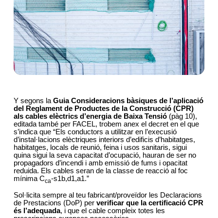
Y segons la
Guia Consideracions bàsiques de l’aplicació
del Reglament de Productes de la Construcció (CPR)
als cables elèctrics d’energia de Baixa Tensió
(pàg 10),
editada també per FACEL, trobem anex el decret en el que
s’indica que
“Els conductors a utilitzar en l’execusió
d’instal·lacions elèctriques interiors d’edificis d’habitatges,
habitatges, locals de reunió, feina i usos sanitaris, sigui
quina sigui la seva capacitat d’ocupació, hauran de ser no
propagadors d’incendi i amb emissió de fums i opacitat
reduida. Els cables seran de la classe de reacció al foc
mínima C
-s1b,d1,a1.”
ca
Sol·licita sempre al teu fabricant/proveïdor
les Declaracions
de Prestacions (DoP) per
verificar que la certificació CPR
és l’adequada
, i que el cable compleix totes les