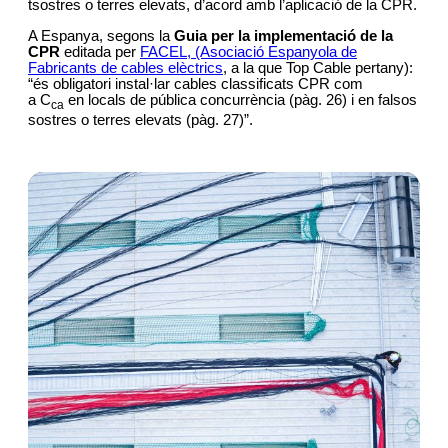
tsostres o terres elevats, d’acord amb l’aplicació de la CPR.
A Espanya, segons la
Guia per la implementació de la
CPR
editada per
FACEL, (Asociació Espanyola de
Fabricants de cables elèctrics
, a la que Top Cable pertany):
“és obligatori instal·lar cables classificats CPR com
a C
en locals de pública concurrència (pàg. 26) i en falsos
ca
sostres o terres elevats (pàg. 27)”.