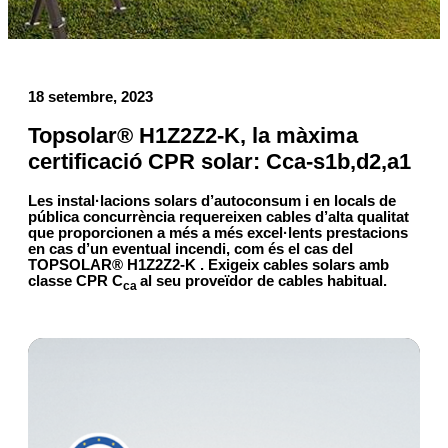
18 setembre, 2023
Topsolar® H1Z2Z2-K, la màxima
certificació CPR solar: Cca-s1b,d2,a1
Les instal·lacions solars d’autoconsum i en locals de
pública concurrència requereixen cables d’alta qualitat
que proporcionen a més a més excel·lents prestacions
en cas d’un eventual incendi, com és el cas del
TOPSOLAR® H1Z2Z2-K . Exigeix cables solars amb
classe CPR C
al seu proveïdor de cables habitual.
ca