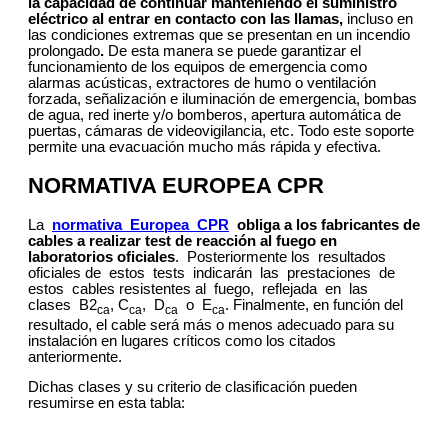
la capacidad de continuar manteniendo el suministro
eléctrico al entrar en contacto con las llamas,
incluso en
las condiciones extremas que se presentan en un incendio
prolongado
.
De esta manera se puede garantizar el
funcionamiento de los equipos de emergencia como
alarmas acústicas, extractores de humo o ventilación
forzada, señalización e iluminación de emergencia, bombas
de agua, red inerte y/o bomberos, apertura automática de
puertas, cámaras de videovigilancia, etc. Todo este soporte
permite una evacuación mucho más rápida y efectiva.
NORMATIVA EUROPEA CPR
La
normativa Europea CPR
obliga a los fabricantes de
cables a realizar test de reacción al fuego en
laboratorios oficiales
. Posteriormente los resultados
oficiales de estos tests indicarán las prestaciones de
estos cables resistentes al fuego, reflejada en las
clases B2
, C
, D
o E
. Finalmente, en función del
ca
ca
ca
ca
resultado, el cable será más o menos adecuado para su
instalación en lugares críticos como los citados
anteriormente.
Dichas clases y su criterio de clasificación pueden
resumirse en esta tabla: