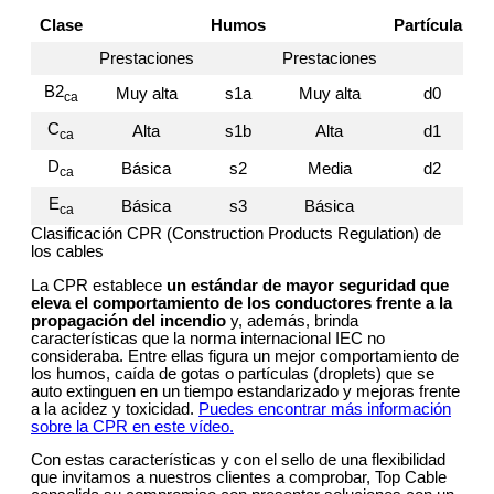
Clase
Humos
Partículas
Prestaciones
Prestaciones
B2
Muy alta
s1a
Muy alta
d0
ca
C
Alta
s1b
Alta
d1
ca
D
Básica
s2
Media
d2
ca
E
Básica
s3
Básica
ca
Clasificación CPR (Construction Products Regulation) de
los cables
La CPR establece
un estándar de mayor seguridad que
eleva el comportamiento de los conductores frente a la
propagación del incendio
y, además, brinda
características que la norma internacional IEC no
consideraba. Entre ellas figura un mejor comportamiento de
los humos, caída de gotas o partículas (droplets) que se
auto extinguen en un tiempo estandarizado y mejoras frente
a la acidez y toxicidad.
Puedes encontrar más información
sobre la CPR en este vídeo.
Con estas características y con el sello de una flexibilidad
que invitamos a nuestros clientes a comprobar, Top Cable