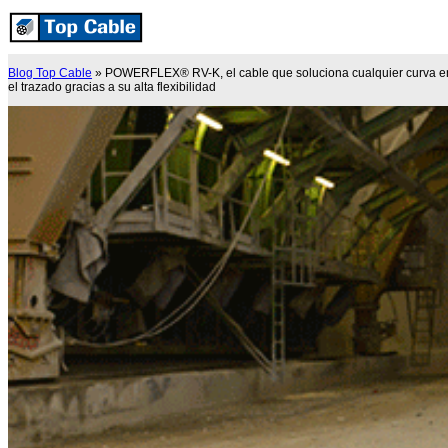
Blog Top Cable
»
POWERFLEX® RV-K, el cable que soluciona cualquier curva e
el trazado gracias a su alta flexibilidad