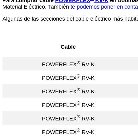
Para
comprar cable
POWERFLEX
RV-K
en bobinas
Material Eléctrico. También
te podemos poner en contac
Algunas de las secciones del cable eléctrico más habit
Cable
®
POWERFLEX
RV-K
®
POWERFLEX
RV-K
®
POWERFLEX
RV-K
®
POWERFLEX
RV-K
®
POWERFLEX
RV-K
®
POWERFLEX
RV-K