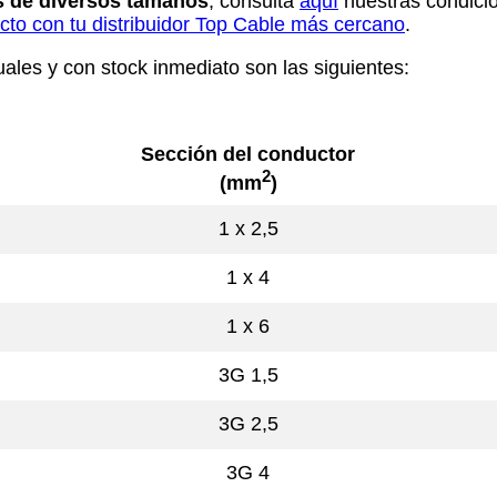
 de diversos tamaños
, consulta
aquí
nuestras condicio
to con tu distribuidor Top Cable más cercano
.
uales y con stock inmediato son las siguientes:
Sección del conductor
2
(mm
)
1 x 2,5
1 x 4
1 x 6
3G 1,5
3G 2,5
3G 4