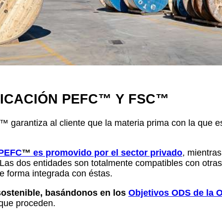
FICACIÓN PEFC
™
Y FSC
™
™
garantiza al cliente que la materia prima con la que 
PEFC
™
es promovido por el sector privado
, mientra
 Las dos entidades son totalmente compatibles con otra
 forma integrada con éstas.
 sostenible, basándonos en los
Objetivos ODS de la 
 que proceden.