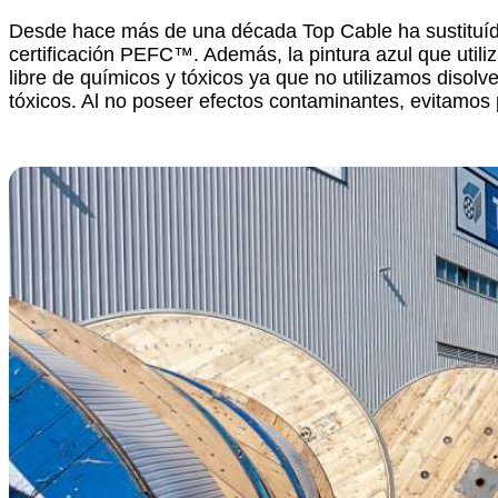
Desde hace más de una década Top Cable ha sustituído
certificación PEFC™.
Además, la pintura azul que utili
libre de químicos y tóxicos ya que no utilizamos disol
tóxicos. Al no poseer efectos contaminantes, evitamos 