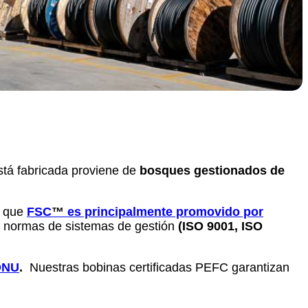
está fabricada proviene de
bosques gestionados de
s que
FSC
™
es principalmente promovido por
s normas de sistemas de gestión
(ISO 9001, ISO
ONU
.
Nuestras bobinas certificadas PEFC garantizan