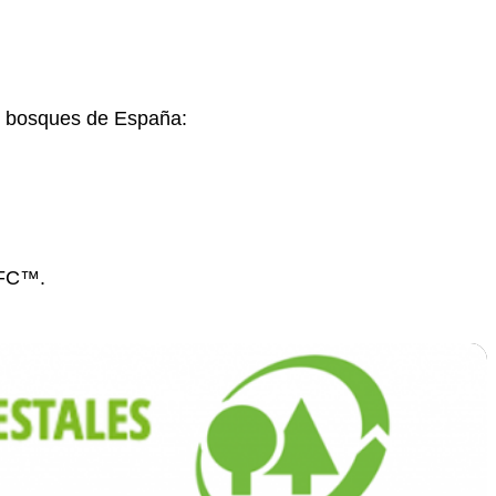
os bosques de España:
EFC
™
.