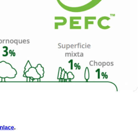
enlace
.