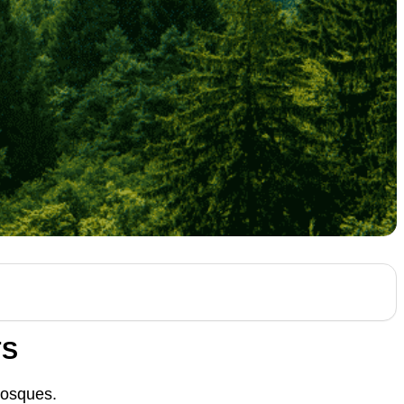
TS
bosques.