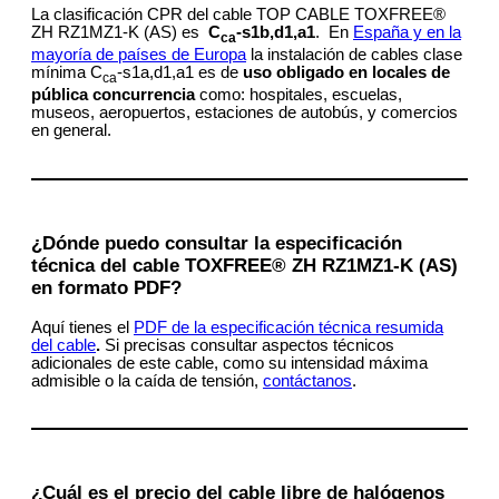
La clasificación CPR del cable TOP CABLE TOXFREE®
ZH RZ1MZ1-K (AS) es
C
-s1b,d1,a1
. En
España y en la
ca
mayoría de países de Europa
la instalación de cables clase
mínima C
-s1a,d1,a1 es de
uso obligado en
locales de
ca
pública concurrencia
como: hospitales, escuelas,
museos, aeropuertos, estaciones de autobús, y comercios
en general.
¿Dónde puedo consultar la especificación
técnica del cable TOXFREE®
ZH RZ1MZ1-K (AS)
en formato PDF?
Aquí tienes el
PDF de la especificación técnica resumida
del cable
.
Si precisas consultar aspectos técnicos
adicionales de este cable, como su intensidad máxima
admisible o la caída de tensión,
contáctanos
.
¿Cuál es el precio del cable libre de halógenos