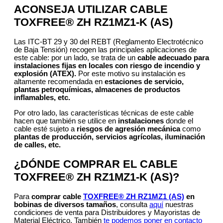
ACONSEJA UTILIZAR CABLE
TOXFREE® ZH RZ1MZ1-K (AS)
Las ITC-BT 29 y 30 del REBT (Reglamento Electrotécnico
de Baja Tensión) recogen las principales aplicaciones de
este cable: por un lado, se trata de un
cable adecuado para
instalaciones fijas en locales con riesgo de incendio y
explosión (ATEX).
Por este motivo su instalación es
altamente recomendada en
estaciones de servicio,
plantas petroquímicas, almacenes de productos
inflamables, etc.
Por otro lado, las características técnicas de este cable
hacen que también se utilice en
instalaciones
donde el
cable esté sujeto a
riesgos de agresión mecánica
como
plantas de producción, servicios agrícolas, iluminación
de calles, etc.
¿DÓNDE COMPRAR EL CABLE
TOXFREE® ZH RZ1MZ1-K (AS)?
Para
comprar cable
TOXFREE® ZH RZ1MZ1 (AS)
en
bobinas de diversos tamaños
, consulta
aquí
nuestras
condiciones de venta para Distribuidores y Mayoristas de
Material Eléctrico. También
te podemos poner en contacto