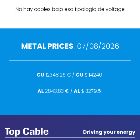
No hay cables bajo esa tipologia de voltage
METAL PRICES
:
07/08/2026
CU
12348.25
€ /
CU
$
14240
AL
2843.83
€ /
AL
$
3279.5
Driving your energy