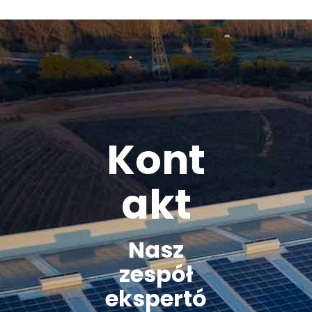
Kont
akt
Nasz
zespół
ekspertó