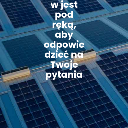
w jest
pod
ręką,
aby
odpowie
dzieć na
Twoje
pytania