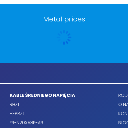
descriptions off
, selected
Subtitles
Metal prices
subtitles settings
, opens subtitles settings dialog
subtitles off
, selected
Audio Track
Picture-in-Picture
Fullscreen
This is a modal window.
ing of dialog window. Escape will cancel and close the 
Text
Color
Transparency
KABLE ŚREDNIEGO NAPIĘCIA
RODZ
Background
RHZ1
O N
Color
Transparency
HEPRZ1
KON
Window
FR-N20XA8E-AR
BLO