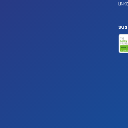
LINK
Color
Transparency
Font Size
SUS
Text Edge Style
Font Family
Reset
restore all settings to the default values
Done
Close Modal Dialog
End of dialog window.