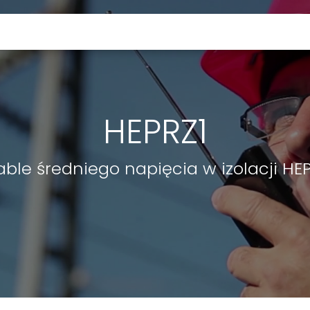
KABLE ODPORNE NA TEMPERATURĘ
HEPRZ1
able średniego napięcia w izolacji HEP
Video Player is loading.