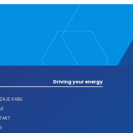
window.
Driving your energy
AJE KABLI
AS
TAKT
G